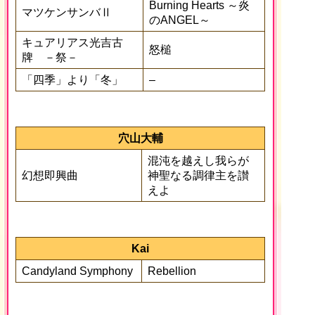
Burning Hearts ～炎
マツケンサンバⅡ
のANGEL～
キュアリアス光吉古
怒槌
牌 －祭－
「四季」より「冬」
–
穴山大輔
混沌を越えし我らが
幻想即興曲
神聖なる調律主を讃
えよ
Kai
Candyland Symphony
Rebellion