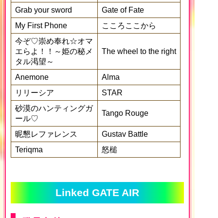
Grab your sword
Gate of Fate
My First Phone
こころここから
今ぞ♡崇め奉れ☆オマ
エらよ！！～姫の秘メ
The wheel to the right
タル渇望～
Anemone
Alma
リリーシア
STAR
砂漠のハンティングガ
Tango Rouge
ール♡
昵懇レファレンス
Gustav Battle
Teriqma
怒槌
Linked GATE AIR