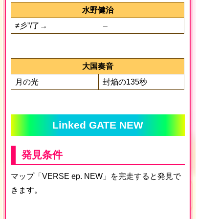
水野健治
≠彡”/了→
–
大国奏音
月の光
封焔の135秒
Linked GATE NEW
発見条件
マップ「VERSE ep. NEW」を完走すると発見で
きます。