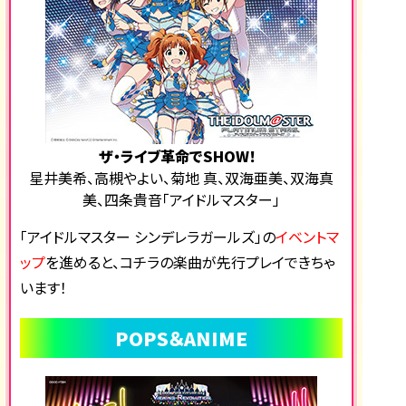
ザ・ライブ革命でSHOW！
星井美希、高槻やよい、菊地 真、双海亜美、双海真
美、四条貴音「アイドルマスター」
「アイドルマスター シンデレラガールズ」の
イベントマ
ップ
を進めると、コチラの楽曲が先行プレイできちゃ
います！
POPS＆ANIME