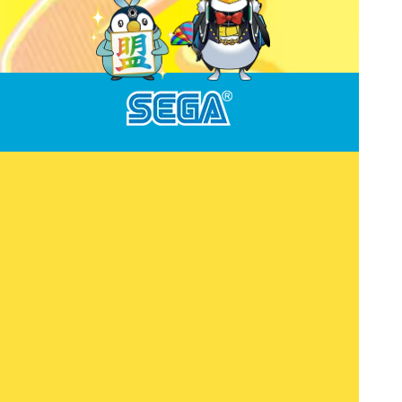
©SEGA
「CHUNITHM」公式Webサイトは、
株式会社セガ フェイブ
が運営してお
ります。【
お問い合わせはこちら
】
個人情報の取り扱いについては
プライバシーポリシー
を参照下さい。
本サイトで使用されている画像、文章、情報、音声、動画、等は
株式会社セガの著作権により保護されております。
著作権者の許可無く、複製、転載などの行為を禁止いたします。
VOCALOIDならびにボーカロイドはヤマハ株式会社の登録商標です。
ウェブアクセシビリティ方針