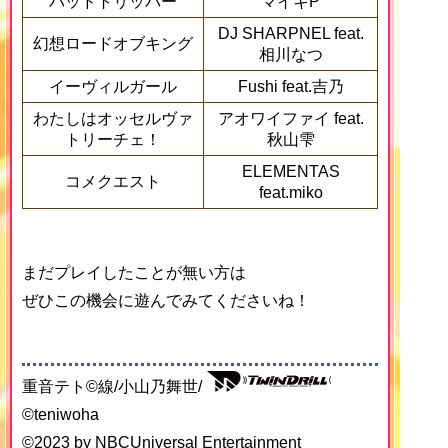
バッドトリッパー
マイキP
DJ SHARPNEL feat.
幻想ロードオブキング
相川なつ
イーヴィルガール
Fushi feat.吉乃
わたしはオッセルヴァ
アオワイファイ feat.
トリーチェ！
秋山雫
ELEMENTAS
コメクエスト
feat.miko
まだプレイしたことが無い方は
ぜひこの機会に遊んでみてくださいね！
重音テト©線/小山乃舞世/
©teniwoha
©2023 by NBCUniversal Entertainment