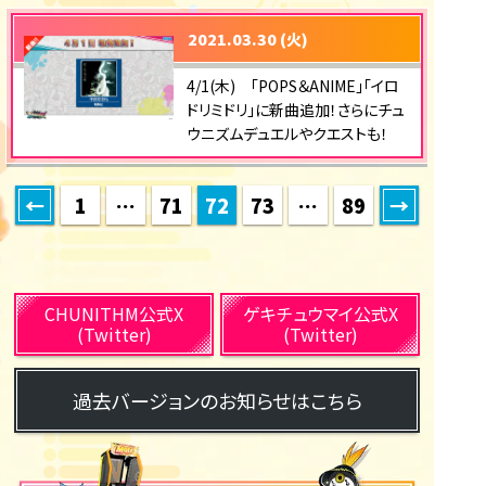
2021.03.30 (火)
4/1(木) 「POPS＆ANIME」「イロ
ドリミドリ」に新曲追加！さらにチュ
ウニズムデュエルやクエストも！
←
1
…
71
72
73
…
89
→
CHUNITHM公式X
ゲキチュウマイ公式X
(Twitter)
(Twitter)
過去バージョンのお知らせはこちら