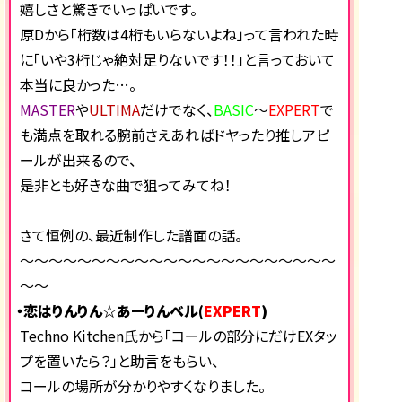
嬉しさと驚きでいっぱいです。
原Dから「桁数は4桁もいらないよね」って言われた時
に「いや3桁じゃ絶対足りないです！！」と言っておいて
本当に良かった…。
MASTER
や
ULTIMA
だけでなく、
BASIC
～
EXPERT
で
も満点を取れる腕前さえあればドヤったり推しアピ
ールが出来るので、
是非とも好きな曲で狙ってみてね！
さて恒例の、最近制作した譜面の話。
～～～～～～～～～～～～～～～～～～～～～～
～～
・恋はりんりん☆あーりんベル(
EXPERT
)
Techno Kitchen氏から「コールの部分にだけEXタッ
プを置いたら？」と助言をもらい、
コールの場所が分かりやすくなりました。