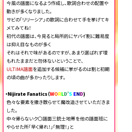
今風の譜面になるよう作成し、歌詞合わせの配置や
動きが多くなりました。
サビの「リリーシア」の歌詞に合わせて手を挙げてキ
メてみてね！
初代の譜面は、今見ると局所的にヤバイ割に難易度
は抑え目なものが多く
それはそれで味があるのですが、あまり選ばれず埋
もれたままだと勿体ないということで、
ULTIMA譜面
を追加する候補に挙がるのは割と初期
の頃の曲が多かったりします。
・Nijirate Fanatics（
W
O
R
L
D’
S
E
N
D
)
色々な要素を撒き散らせて魔改造させていただきま
した。
中々帰らないク〇譜面三銃士地帯を他の譜面班に
やらせた所「早く帰れ！」「無理！」と