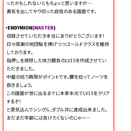
ったかもしれないともちょっと思いますが…
勇気を出してやり切った自信のある譜面です。
・ENDYMION(
MASTER
)
収録させていただき本当にありがとうございます！
日々感謝の地団駄を捧げつつゴールドクラスを維持
しております。
指押しを排除した体力勝負のLV15を作成させてい
ただきました。
中盤の捻り再現がポイントです。腰を捻ってノーツを
捌きましょう。
この譜面が世に出るまでに本家本元でLV15をクリア
するぞ！
と意気込んでシングル,ダブル共に達成出来ました。
まだまだ年齢には負けたくないのじゃ～…