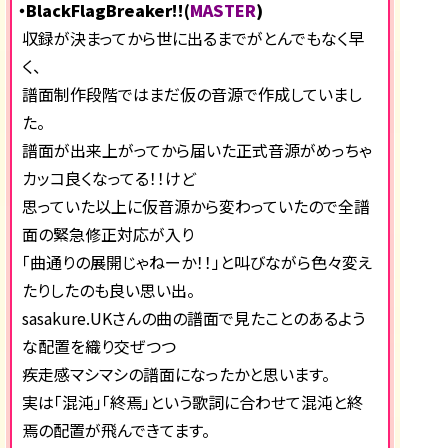
・BlackFlagBreaker!!(
MASTER
)
収録が決まってから世に出るまでがとんでもなく早
く、
譜面制作段階ではまだ仮の音源で作成していまし
た。
譜面が出来上がってから届いた正式音源がめっちゃ
カッコ良くなってる！！けど
思っていた以上に仮音源から変わっていたので全譜
面の緊急修正対応が入り
「曲通りの展開じゃねーか！！」と叫びながら色々変え
たりしたのも良い思い出。
sasakure.UKさんの曲の譜面で見たことのあるよう
な配置を織り交ぜつつ
疾走感マシマシの譜面になったかと思います。
実は「混沌」「終焉」という歌詞に合わせて混沌と終
焉の配置が飛んできてます。