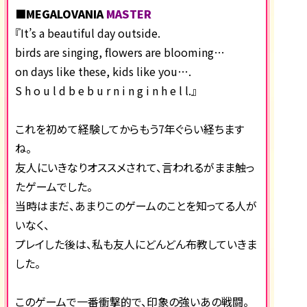
■MEGALOVANIA
MASTER
『It’s a beautiful day outside.
birds are singing, flowers are blooming…
on days like these, kids like you….
S h o u l d b e b u r n i n g i n h e l l.』
これを初めて経験してからもう7年ぐらい経ちます
ね。
友人にいきなりオススメされて、言われるがまま触っ
たゲームでした。
当時はまだ、あまりこのゲームのことを知ってる人が
いなく、
プレイした後は、私も友人にどんどん布教していきま
した。
このゲームで一番衝撃的で、印象の強いあの戦闘。