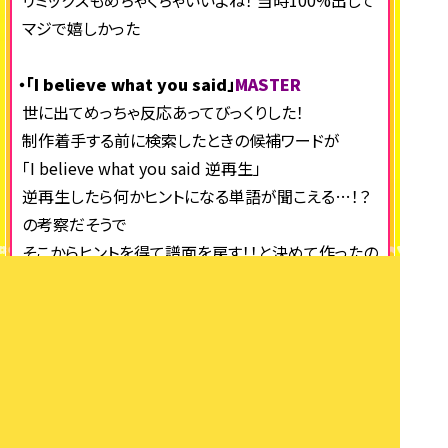
リミックスもめちゃくちゃいいよね！ 当時100%出して
マジで嬉しかった
・「I believe what you said」
MASTER
世に出てめっちゃ反応あってびっくりした！
制作着手する前に検索したときの候補ワードが
「I believe what you said 逆再生」
逆再生したら何かヒントになる単語が聞こえる…！？
の考察だそうで
そこからヒントを得て譜面を戻す！！と決めて作ったの
でした。
逆戻りする譜面を見て何かを感じてくれて、この作品
に興味が湧いたら……!!
・「TECHNOPOLIS 2085」
MASTER
こんな話題になると思っていなかったし、全国対戦選