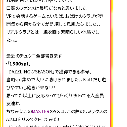
れも面白いよね～とか言ってくれて
口頭のファンメは最強だなぁと思いました
VRで会話するゲームといえば、おばけのクラブが雰
囲気から何から全てが洗練して鳥肌たちました、、
リアルクラブとは一線を画す素晴らしい体験でし
た。。。
最近のチュウニ全部書きます
・「1500spt」
「DAZZLING♡SEASON」で獲得できる称号、
当時spt集めで大いに助けられました、、Fail1だし遊
びやすいし飽きが来ない！
思ってた以上に反応あってびっくり！知ってる人全員
友達ね
ちなみにこの
MASTER
のAメロ、この曲のリミックスの
Aメロをリスペクトしてみた！