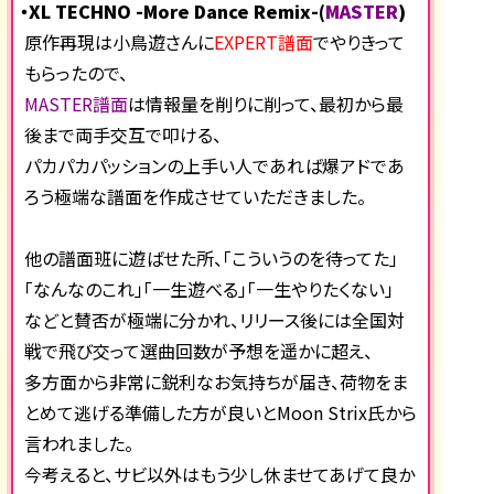
・XL TECHNO -More Dance Remix-(
MASTER
)
原作再現は小鳥遊さんに
EXPERT譜面
でやりきって
もらったので、
MASTER譜面
は情報量を削りに削って、最初から最
後まで両手交互で叩ける、
パカパカパッションの上手い人であれば爆アドであ
ろう極端な譜面を作成させていただきました。
他の譜面班に遊ばせた所、「こういうのを待ってた」
「なんなのこれ」「一生遊べる」「一生やりたくない」
などと賛否が極端に分かれ、リリース後には全国対
戦で飛び交って選曲回数が予想を遥かに超え、
多方面から非常に鋭利なお気持ちが届き、荷物をま
とめて逃げる準備した方が良いとMoon Strix氏から
言われました。
今考えると、サビ以外はもう少し休ませてあげて良か